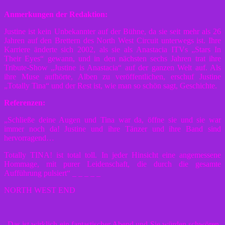
Anmerkungen der Redaktion:
Justine ist kein Unbekannter auf der Bühne, da sie seit mehr als 26
Jahren auf den Brettern des North West Circuit unterwegs ist. Ihre
Karriere änderte sich 2002, als sie als Anastacia ITVs „Stars In
Their Eyes“ gewann, und in den nächsten sechs Jahren trat ihre
Tribute-Show „Justine is Anastacia“ auf der ganzen Welt auf. Als
ihre Muse aufhörte, Alben zu veröffentlichen, erschuf Justine
„Totally Tina“ und der Rest ist, wie man so schön sagt, Geschichte.
Referenzen:
„Schließe deine Augen und Tina war da, öffne sie und sie war
immer noch da! Justine und ihre Tänzer und ihre Band sind
hervorragend…
Totally TINA! ist total toll. In jeder Hinsicht eine angemessene
Hommage, mit purer Leidenschaft, die durch die gesamte
Aufführung pulsiert“ _ _ _ _ _
NORTH WEST END
„Das ist wirklich ein fantastischer Abend und Sie würden schwören,