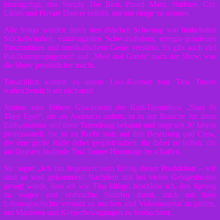
hinzugefügt, das Simply The Best, Proud Mary, Nutbush City
Limits und Private Dancer enthält, um nur einige zu nennen.
Alle Songs werden durch den üblichen Schwung von funkelnden
Stöckelschuhen, extravaganten Schwanzfedern, energie-geladenen
Tanzroutinen und musikalischem Genie verstärkt. Es gibt auch viel
Publikumsengagement und „Meet and Greets“ nach der Show, was
die Show persönlicher macht.
Tatsächlich kommt es einem Live-Konzert von Tina Turner
wahrscheinlich am nächsten!
Justine, eine frühere Gewinnerin der Kult-Talentshow „Stars In
Their Eyes“, die als Anastacia auftritt, ist in der Branche für ihren
Enthusiasmus und ihren Tatendrang bekannt und singt seit 30 Jahren
professionell. Sie ist zu Recht stolz auf ihre Besetzung und Crew,
die eine große Rolle dabei gespielt haben, ihr dabei zu helfen, die
am längsten laufende Tina Turner-Hommage zu schaffen.
Sie sagte: „Ich bin begeistert vom Erfolg dieser Produktion – wir
sind so weit gekommen! Nachdem mir bei vielen Gelegenheiten
gesagt wurde, dass ich wie Tina klinge, beschloss ich, den Sprung
zu wagen und verbrachte Stunden damit, mich mit ihrer
Lebensgeschichte vertraut zu machen und Videomaterial zu prüfen,
um Manieren und Körperbewegungen zu beobachten.