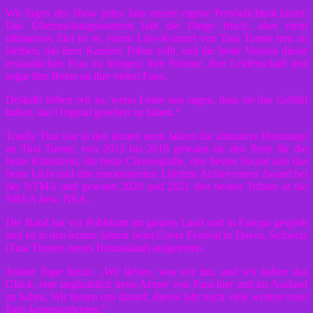
Wir fügen der Show jedes Jahr unsere eigene Persönlichkeit hinzu;
Das Überraschungsmoment hält die Dinge frisch, aber mein
ultimatives Ziel ist es, einem Live-Konzert von Tina Turner treu zu
bleiben, das ihrer Karriere Tribut zollt, und die beste Version dieser
erstaunlichen Frau zu bringen; ihre Stimme, ihre Leidenschaft und
sogar ihre Beine an ihre vielen Fans.
Deshalb lieben wir es, wenn Leute uns sagen, dass sie das Gefühl
haben, das Original gesehen zu haben.“
Totally Tina war in den letzten neun Jahren die ultimative Hommage
an Tina Turner, von 2013 bis 2019 gewann sie den Preis für die
beste Künstlerin, die beste Choreografie, den besten Sound und das
beste Licht und den renommierten Lifetime Achievement Award bei
der NTMA und gewann 2020 und 2021 den besten Tribute at die
NREA bzw. NEA.
Die Band hat vor Publikum im ganzen Land und in Europa gespielt
und ist in den letzten Jahren beim Cover Festival in Davos, Schweiz
(Tina Turners neues Heimatland) aufgetreten.
Justine fügte hinzu: „Wir lieben, was wir tun, und wir haben das
Glück, eine unglaublich treue Armee von Fans hier und im Ausland
zu haben. Wir freuen uns darauf, dieses Jahr noch viele weitere neue
Fans kennenzulernen.“