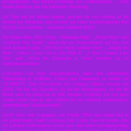
preisgekrönten Tina Turner-Hommage aus Großbritannien …. alias
Justine Riddoch und ihre talentierte Besetzung.
Als Tina auf die Bühne stürmte, gewann sie von Anfang an die
Herzen der Musikfans und erschuf sich einen furchterregenden Ruf
für ihre Live-Auftritte – und diese endlosen Beine!
Die frühen Hits „River Deep – Mountain High“, „Proud Mary“ und
„Nutbush City Limits“ waren nur ein Vorgeschmack auf das, was
noch kommen sollte. „We Don’t Need Another Hero“, „Simply the
Best“, „What’s Love Got to Do With It“, „I Don’t Wanna Lose
You“ und „When the Heartache is Over“ brachten sie zu
Stadionkonzertstars.
Unterstützt von ihrer supertalentierten Band und schillernden
Tänzerinnen in Pailletten, Federn und Diamanten ist Justine die
ULTIMATE Tina (Gewinnerin der National Tribute Awards seit
2013). Sie hat das Aussehen, sie hat die Bewegungen, sie hat die
Beine, aber vor allem hat sie DIE Stimme. Schließen Sie sich einer
Armee treuer Fans an und erleben Sie ein wahrhaft authentisches,
unterhaltsames Musikspektakel!
Zwölf Jahre sind vergangen, seit Totally TINA zum ersten Mal in
der pulsierenden Stadt Liverpool zum Leben erweckt wurde, aber
ein Lifetime Achievement Award und viele andere prestigeträchtige
Auszeichnungen auf dem Weg dorthin haben Justines „Totally Tina“