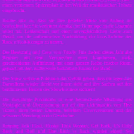
einen verdienten Spitzenplatz in der Welt der musikalischen Tribute
eingebracht.
Justine gibt zu, dass sie ihre geliebte Muse von Anfang an
beobachtet hat; Sie verfeinert ständig ihre Hommage an die Legende
selbst mit Leidenschaft und einer unvergleichlichen Liebe zum
Detail, um die authentischste Nachbildung der Live-Auftritte der
Rock’n’Roll-Königin zu liefern.
Die Besetzung und Crew von Totally Tina ziehen dieses Jahr alle
Register mit dem Versprechen einer brandneuen, maß-
geschneiderten Aufführung mit einer ganzen Reihe frischer Ideen,
gepaart mit dem mittlerweile berühmten Humor der Band.
Die Show soll dem Publikum das Gefühl geben, dass die legendäre
Darstellerin wieder direkt vor ihnen steht und ihre Sachen auf den
berühmtesten Beinen des Showbusiness stolziert!
Die diesjährige Produktion ist eine berauschende Mischung aus
Nostalgie und Überraschung mit all den Lieblingshits von Tina
Turner, ihren besten Duetten, beliebten Coverversionen und der
seltsamen Wendung in der Geschichte.
Jumping Jack Flash, Honky Tonk Woman, Get Back, It’s Only
Rock and Roll und The Bitch is Back wurden einem Set