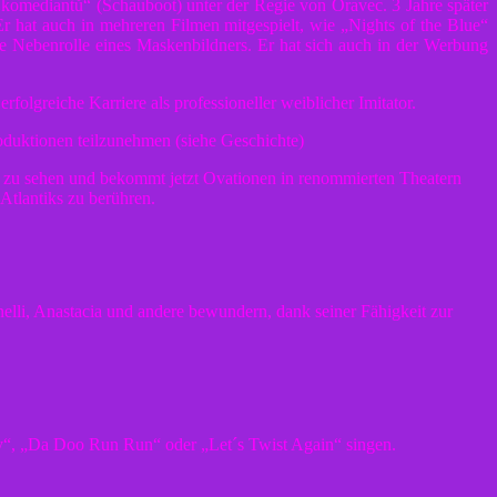
ď komediantů“ (Schauboot) unter der Regie von Oravec. 3 Jahre später
r hat auch in mehreren Filmen mitgespielt, wie „Nights of the Blue“
ne Nebenrolle eines Maskenbildners. Er hat sich auch in der Werbung
olgreiche Karriere als professioneller weiblicher Imitator.
oduktionen teilzunehmen (siehe Geschichte)
elt zu sehen und bekommt jetzt Ovationen in renommierten Theatern
Atlantiks zu berühren.
elli, Anastacia und andere bewundern, dank seiner Fähigkeit zur
aby“, „Da Doo Run Run“ oder „Let´s Twist Again“ singen.