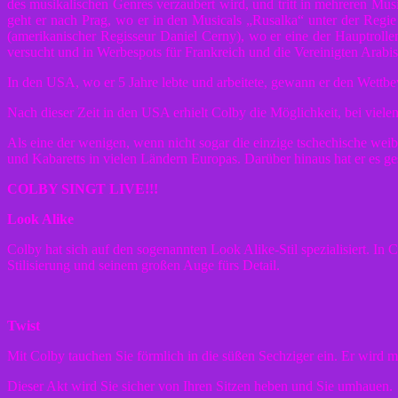
des musikalischen Genres verzaubert wird, und tritt in mehreren Mus
geht er nach Prag, wo er in den Musicals „Rusalka“ unter der Regie
(amerikanischer Regisseur Daniel Cerny), wo er eine der Hauptrolle
versucht und in Werbespots für Frankreich und die Vereinigten Arabis
In den USA, wo er 5 Jahre lebte und arbeitete, gewann er den Wettbew
Nach dieser Zeit in den USA erhielt Colby die Möglichkeit, bei vie
Als eine der wenigen, wenn nicht sogar die einzige tschechische wei
und Kabaretts in vielen Ländern Europas. Darüber hinaus hat er es ge
COLBY SINGT LIVE!!!
Look Alike
Colby hat sich auf den sogenannten Look Alike-Stil spezialisiert. 
Stilisierung und seinem großen Auge fürs Detail.
Twist
Mit Colby tauchen Sie förmlich in die süßen Sechziger ein. Er wird 
Dieser Akt wird Sie sicher von Ihren Sitzen heben und Sie umhauen.