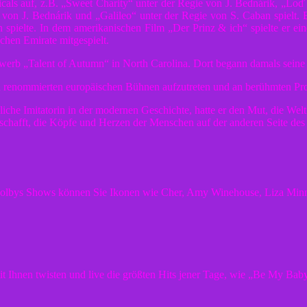
icals auf, z.B. „Sweet Charity“ unter der Regie von J. Bednárik, „Lo
 von J. Bednárik und „Galileo“ unter der Regie von S. Caban spielt. E
n spielte. In dem amerikanischen Film „Der Prinz & ich“ spielte er ei
chen Emirate mitgespielt.
erb „Talent of Autumn“ in North Carolina. Dort begann damals seine erf
len renommierten europäischen Bühnen aufzutreten und an berühmten Pr
bliche Imitatorin in der modernen Geschichte, hatte er den Mut, die W
schafft, die Köpfe und Herzen der Menschen auf der anderen Seite des 
In Colbys Shows können Sie Ikonen wie Cher, Amy Winehouse, Liza Minn
mit Ihnen twisten und live die größten Hits jener Tage, wie „Be My B